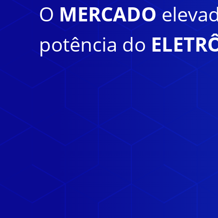
O
MERCADO
eleva
potência do
ELETR