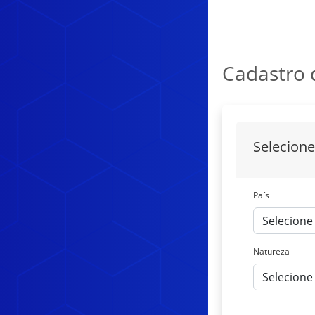
Cadastro 
Selecione
País
Campo obrigató
Natureza
Campo obrigató