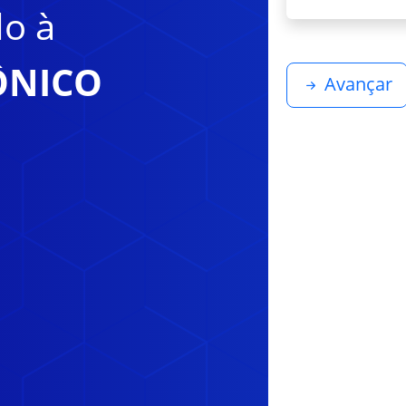
do à
ÔNICO
Avançar