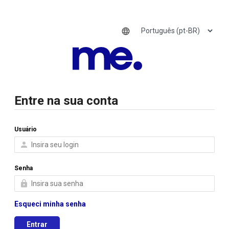

Entre na sua conta
Usuário
O

MERCADO
Senha

elevado
Esqueci minha senha
à
Entrar