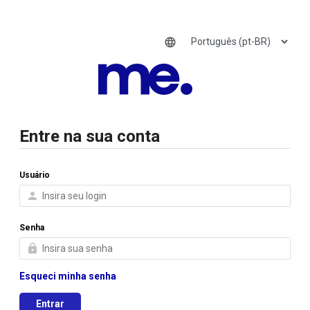

Entre na sua conta
Usuário
O

MERCADO
Senha

elevado
Esqueci minha senha
à
Entrar